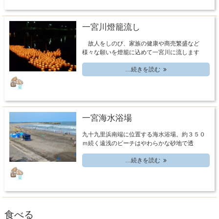
一宮川燈籠流し
故人をしのび、家族の健康や商売繁盛など
様々な願いを燈籠に込めて一宮川に流します
…続きを読む
一宮海水浴場
九十九里浜南端に位置する海水浴場。約３５０
ｍ続く遠浅のビーチはやわらかな砂地で透
…続きを読む
食べる