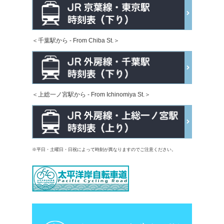
＜千葉駅から - From Chiba St.＞
＜上総一ノ宮駅から - From Ichinomiya St.＞
※平日・土曜日・日祝によって時刻が異なりますのでご注意ください。