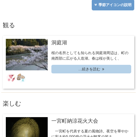
季節アイコンの説明
観る
洞庭湖
桜の名所としても知られる洞庭湖周辺は、町の
南西部に広がる人造湖。春は桜が美しく、
…続きを読む
楽しむ
一宮町納涼花火大会
一宮町を代表する夏の風物詩。夜空を華やか
に彩る約5,000発の花火が観客の皆さ