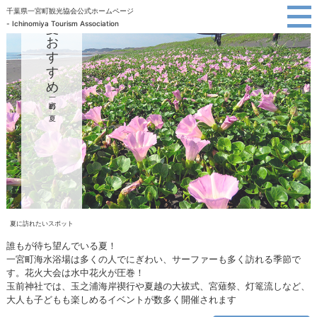
千葉県一宮町観光協会公式ホームページ
千葉県南九十九里
夏のおすすめ
- Ichinomiya Tourism Association
一宮町観光協会
一宮町の夏
夏に訪れたいスポット
誰もが待ち望んでいる夏！
一宮町海水浴場は多くの人でにぎわい、サーファーも多く訪れる季節で
す。花火大会は水中花火が圧巻！
玉前神社では、玉之浦海岸禊行や夏越の大祓式、宮薙祭、灯篭流しなど、
大人も子どもも楽しめるイベントが数多く開催されます