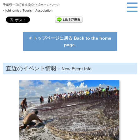
千葉県一宮町観光協会公式ホームページ
千葉県南九十九里
買う
- Ichinomiya Tourism Association
一宮町観光協会
トップページに戻る Back to the home
page.
直近のイベント情報 -
New Event Info