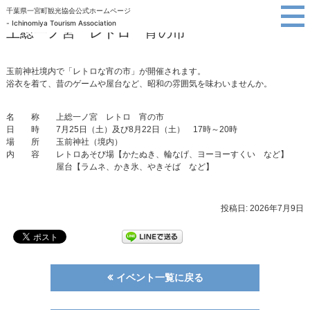
千葉県一宮町観光協会公式ホームページ
千葉県南九十九里
- Ichinomiya Tourism Association
一宮町観光協会
上総一ノ宮 レトロ 宵の市
玉前神社境内で「レトロな宵の市」が開催されます。
浴衣を着て、昔のゲームや屋台など、昭和の雰囲気を味わいませんか。
名 称 上総一ノ宮 レトロ 宵の市
日 時 7月25日（土）及び8月22日（土） 17時～20時
場 所 玉前神社（境内）
内 容 レトロあそび場【かたぬき、輪なげ、ヨーヨーすくい など】
屋台【ラムネ、かき氷、やきそば など】
投稿日: 2026年7月9日
イベント一覧に戻る