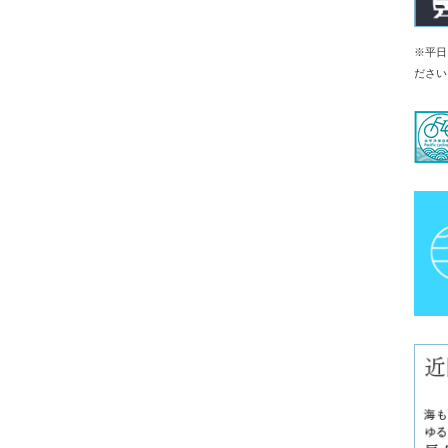
※平日
ださい